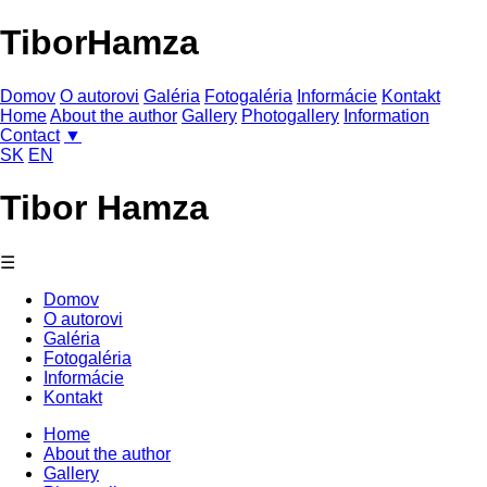
Tibor
Hamza
Domov
O autorovi
Galéria
Fotogaléria
Informácie
Kontakt
Home
About the author
Gallery
Photogallery
Information
Contact
▼
SK
EN
Tibor
Hamza
☰
Domov
O autorovi
Galéria
Fotogaléria
Informácie
Kontakt
Home
About the author
Gallery